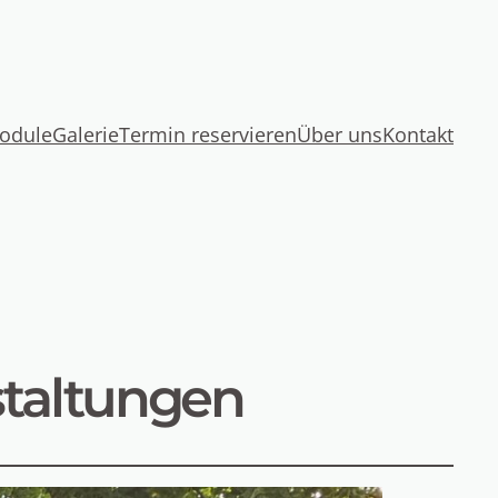
odule
Galerie
Termin reservieren
Über uns
Kontakt
staltungen